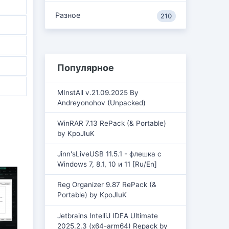
Разное
210
Популярное
MInstAll v.21.09.2025 By
Andreyonohov (Unpacked)
WinRAR 7.13 RePack (& Portable)
by KpoJIuK
Jinn'sLiveUSB 11.5.1 - флешка с
Windows 7, 8.1, 10 и 11 [Ru/En]
Reg Organizer 9.87 RePack (&
Portable) by KpoJIuK
Jetbrains IntelliJ IDEA Ultimate
2025.2.3 (x64-arm64) Repack by