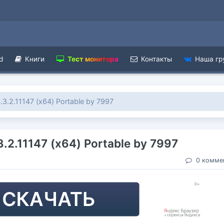
d
Книги
Тест монитора
Контакты
Наша гр
.3.2.11147 (x64) Portable by 7997
.2.11147 (x64) Portable by 7997
0 комме