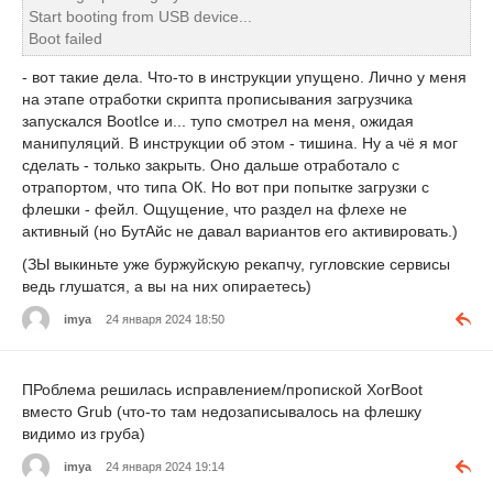
Start booting from USB device...
Boot failed
- вот такие дела. Что-то в инструкции упущено. Лично у меня
на этапе отработки скрипта прописывания загрузчика
запускался BootIce и... тупо смотрел на меня, ожидая
манипуляций. В инструкции об этом - тишина. Ну а чё я мог
сделать - только закрыть. Оно дальше отработало с
отрапортом, что типа ОК. Но вот при попытке загрузки с
флешки - фейл. Ощущение, что раздел на флехе не
активный (но БутАйс не давал вариантов его активировать.)
(ЗЫ выкиньте уже буржуйскую рекапчу, гугловские сервисы
ведь глушатся, а вы на них опираетесь)
imya
24 января 2024 18:50
ПРоблема решилась исправлением/пропиской XorBoot
вместо Grub (что-то там недозаписывалось на флешку
видимо из груба)
imya
24 января 2024 19:14