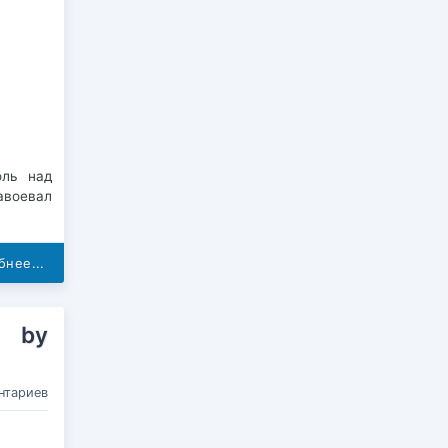
оль над
авоевал
нее...
) by
нтариев