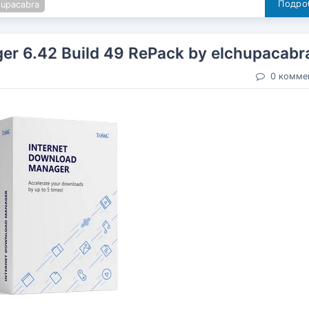
Подроб
hupacabra
er 6.42 Build 49 RePack by elchupacabr
0 комме