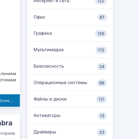
Интернет и сеть
122
Офис
87
Графика
126
Мультимедиа
172
Безопасность
24
влением
отоками
Операционные системы
89
Файлы и диски
117
нее...
Активаторы
13
abra
Драйверы
23
нтариев