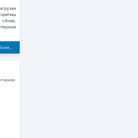
агрузки
горитмы
 сбоев,
улярные
нее...
нтариев