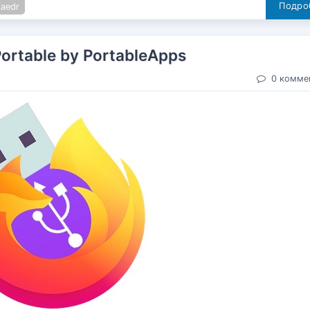
Подроб
aedr
Portable by PortableApps
0 комме