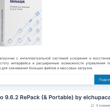
рузчик с интеллектуальной системой ускорения и восстано
остоту интерфейса и расширенные возможности управления п
м для скачивания больших файлов и массовых загрузок.
Подроб
o 9.6.2 RePack (& Portable) by elchupac
0 комме