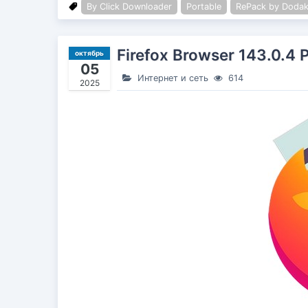
By Click Downloader
Portable
RePack by Dodak
Firefox Browser 143.0.4 
октябрь
05
Интернет и сеть
614
2025