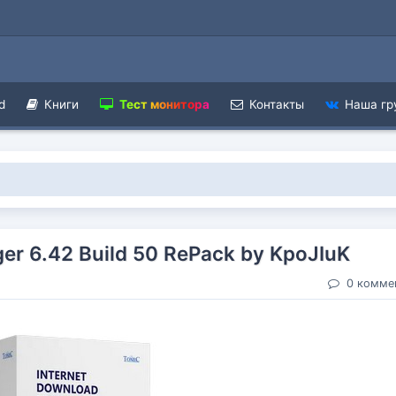
d
Книги
Тест монитора
Контакты
Наша гр
er 6.42 Build 50 RePack by KpoJIuK
0 комме