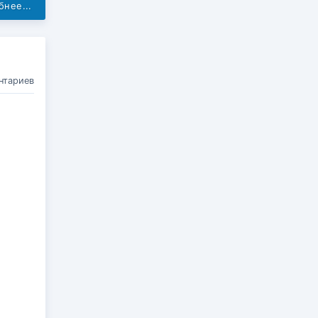
нее...
нтариев