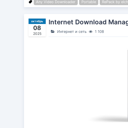
Any Video Downloader
Portable
RePack by elc
Internet Download Manag
октябрь
08
Интернет и сеть
1 108
2025