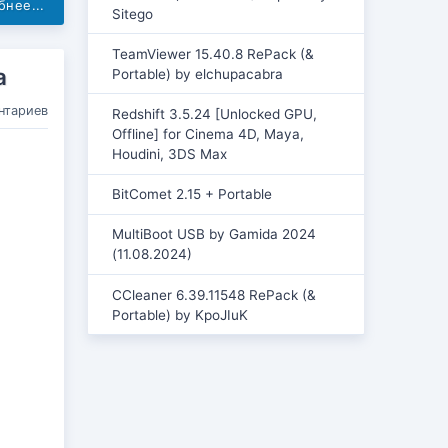
нее...
Sitego
TeamViewer 15.40.8 RePack (&
a
Portable) by elchupacabra
нтариев
Redshift 3.5.24 [Unlocked GPU,
Offline] for Cinema 4D, Maya,
Houdini, 3DS Max
BitComet 2.15 + Portable
MultiBoot USB by Gamida 2024
(11.08.2024)
CCleaner 6.39.11548 RePack (&
Portable) by KpoJIuK