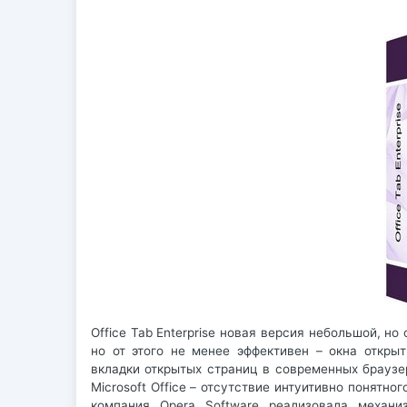
Office Tab Enterprise новая версия небольшой, но
но от этого не менее эффективен – окна откры
вкладки открытых страниц в современных браузер
Microsoft Office – отсутствие интуитивно понятн
компания Opera Software реализовала механи