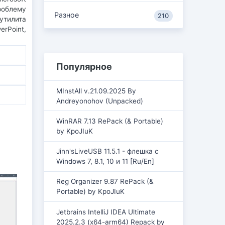
проблему
Разное
210
утилита
rPoint,
Популярное
MInstAll v.21.09.2025 By
Andreyonohov (Unpacked)
WinRAR 7.13 RePack (& Portable)
by KpoJIuK
Jinn'sLiveUSB 11.5.1 - флешка с
Windows 7, 8.1, 10 и 11 [Ru/En]
Reg Organizer 9.87 RePack (&
Portable) by KpoJIuK
Jetbrains IntelliJ IDEA Ultimate
2025.2.3 (x64-arm64) Repack by