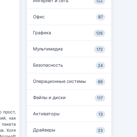
Интернет и сеть
122
Офис
87
Графика
126
Мультимедиа
172
Безопасность
24
Операционные системы
89
Файлы и диски
117
о прост,
Активаторы
13
ий, как
 пакета
Драйверы
ов. Хотя
23
crosoft