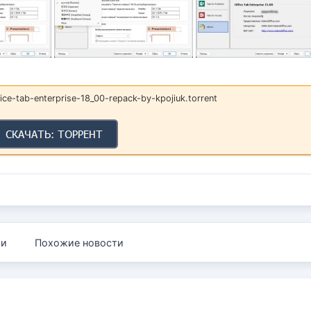
ce-tab-enterprise-18_00-repack-by-kpojiuk.torrent
ии
Похожие новости