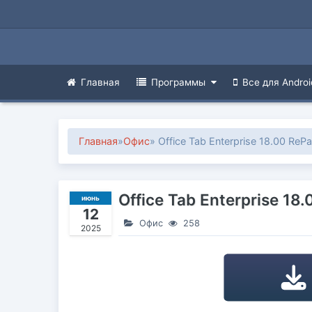
Главная
Программы
Все для Androi
Главная
»
Офис
» Office Tab Enterprise 18.00 ReP
Office Tab Enterprise 18
июнь
12
Офис
258
2025