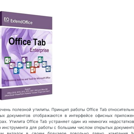
 очень полезной утилиты. Принцип работы Office Tab относительн
тых документов отображаются в интерфейсе офисных приложен
ах. Утилита Office Tab устраняет один из немногих недостатков
ого инструмента для работы с большим числом открытых документ
зм вкладок в своем браузере довольно давно, компания Mi