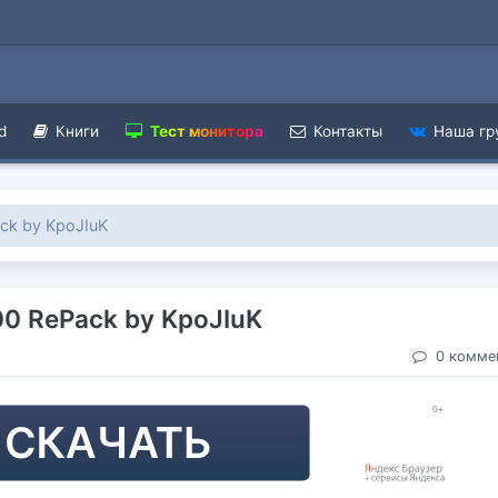
d
Книги
Тест монитора
Контакты
Наша гр
ack by KpoJIuK
.00 RePack by KpoJIuK
0 комме