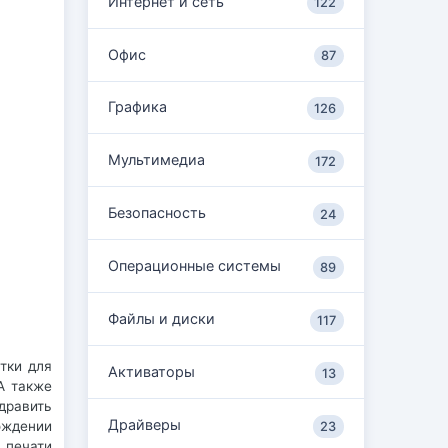
Интернет и сеть
122
Офис
87
Графика
126
Мультимедиа
172
Безопасность
24
Операционные системы
89
Файлы и диски
117
тки для
Активаторы
13
А также
дравить
Драйверы
ождении
23
 печати