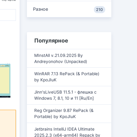
Разное
210
Популярное
MInstAll v.21.09.2025 By
Andreyonohov (Unpacked)
WinRAR 7.13 RePack (& Portable)
by KpoJIuK
Jinn'sLiveUSB 11.5.1 - флешка с
Windows 7, 8.1, 10 и 11 [Ru/En]
Reg Organizer 9.87 RePack (&
Portable) by KpoJIuK
Jetbrains IntelliJ IDEA Ultimate
2025.2.3 (x64-arm64) Repack by