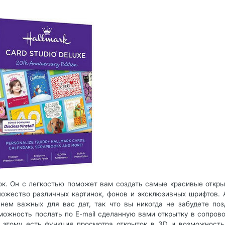
ыток. Он с легкостью поможет вам создать самые красивые откры
ожество различных картинок, фонов и эксклюзивных шрифтов. 
нем важных для вас дат, так что вы никогда не забудете поз
зможность послать по E-mail сделанную вами открытку в сопров
у этому есть функция просмотра открыток в 3D и возможность