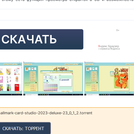
llmark-card-studio-2023-deluxe-23_0_1_2.torrent