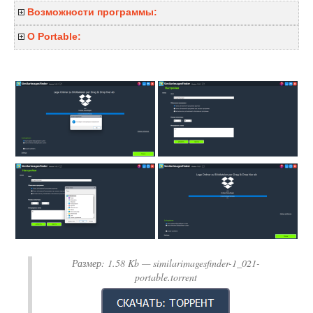
Возможности программы:
О Portable:
Размер:
1.58 Kb
— similarimagesfinder-1_021-
portable.torrent