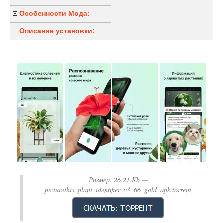
Особенности Мода:
Описание установки:
Размер:
26.21 Kb
—
picturethis_plant_identifier_v3_66_gold_apk.torrent