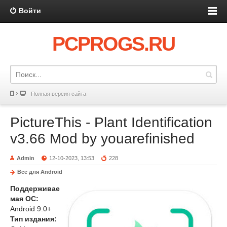
Войти
PCPROGS.RU
Полная версия сайта
PictureThis - Plant Identification
v3.66 Mod by youarefinished
Admin
12-10-2023, 13:53
228
Все для Android
Поддерживае
мая ОС:
Android 9.0+
Тип издания: