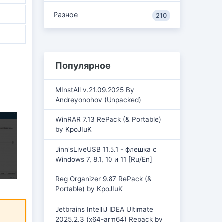
Разное
210
Популярное
MInstAll v.21.09.2025 By
Andreyonohov (Unpacked)
WinRAR 7.13 RePack (& Portable)
by KpoJIuK
Jinn'sLiveUSB 11.5.1 - флешка с
Windows 7, 8.1, 10 и 11 [Ru/En]
Reg Organizer 9.87 RePack (&
Portable) by KpoJIuK
Jetbrains IntelliJ IDEA Ultimate
2025.2.3 (x64-arm64) Repack by