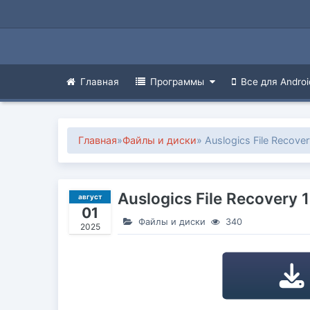
Главная
Программы
Все для Androi
Главная
»
Файлы и диски
» Auslogics File Recove
Auslogics File Recovery 
август
01
Файлы и диски
340
2025