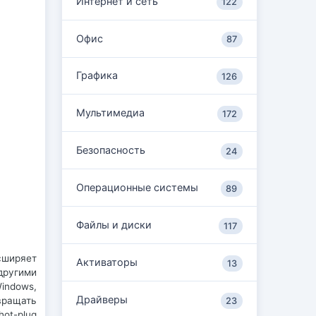
Интернет и сеть
122
Офис
87
Графика
126
Мультимедиа
172
Безопасность
24
Операционные системы
89
Файлы и диски
117
сширяет
Активаторы
13
другими
indows,
Драйверы
вращать
23
ot-plug