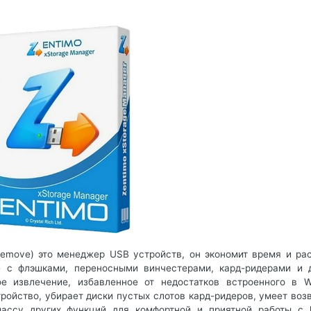
 Remove) это менеджер USB устройств, он экономит время и ра
е с флэшками, переносными винчестерами, кард-ридерами и 
е извлечение, избавленное от недостатков встроенного в W
ройство, убирает диски пустых слотов кард-ридеров, умеет воз
ассу других функций для комфортной и приятной работы с h