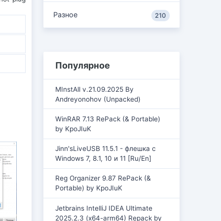
Разное
210
Популярное
MInstAll v.21.09.2025 By
Andreyonohov (Unpacked)
WinRAR 7.13 RePack (& Portable)
by KpoJIuK
Jinn'sLiveUSB 11.5.1 - флешка с
Windows 7, 8.1, 10 и 11 [Ru/En]
Reg Organizer 9.87 RePack (&
Portable) by KpoJIuK
Jetbrains IntelliJ IDEA Ultimate
2025.2.3 (x64-arm64) Repack by