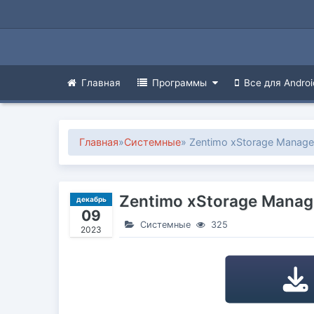
Главная
Программы
Все для Androi
Главная
»
Системные
» Zentimo xStorage Manage
Zentimo xStorage Manage
декабрь
09
Системные
325
2023