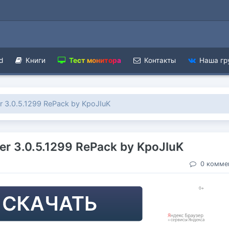
d
Книги
Тест монитора
Контакты
Наша гр
r 3.0.5.1299 RePack by KpoJIuK
r 3.0.5.1299 RePack by KpoJIuK
0 комме