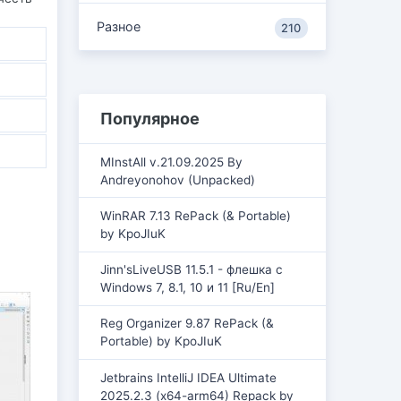
Разное
210
Популярное
MInstAll v.21.09.2025 By
Andreyonohov (Unpacked)
WinRAR 7.13 RePack (& Portable)
by KpoJIuK
Jinn'sLiveUSB 11.5.1 - флешка с
Windows 7, 8.1, 10 и 11 [Ru/En]
Reg Organizer 9.87 RePack (&
Portable) by KpoJIuK
Jetbrains IntelliJ IDEA Ultimate
2025.2.3 (x64-arm64) Repack by