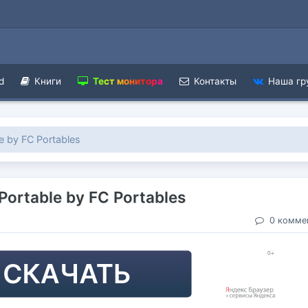
d
Книги
Тест монитора
Контакты
Наша гр
le by FC Portables
 Portable by FC Portables
0 комме