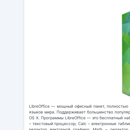
LibreOffice — мощный офисный пакет, полностью
языков мира. Поддерживает большинство популяр
OS X. Программы LibreOffice — это бесплатный наб
– текстовый процессор; Calc – электронные табли
редактор векторной графики; Math – редактор