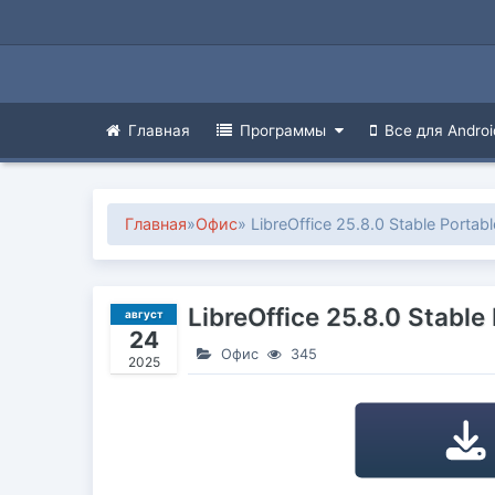
Главная
Программы
Все для Androi
Главная
»
Офис
» LibreOffice 25.8.0 Stable Portab
LibreOffice 25.8.0 Stable
август
24
Офис
345
2025