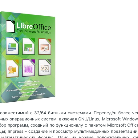
 совместимый с 32/64-битными системами. Переведён более че
ных операционных систем, включая GNU/Linux, Microsoft Window
ор программ, сходный по функционалу с пакетом Microsoft Office
цы; Impress – создание и просмотр мультимедийных презентаций
 математических формул. Одно из крайне положительных ка