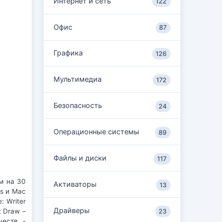
Интернет и сеть
122
Офис
87
Графика
126
Мультимедиа
172
Безопасность
24
Операционные системы
89
Файлы и диски
117
м на 30
Активаторы
13
s и Mac
: Writer
Драйверы
; Draw –
23
честв -