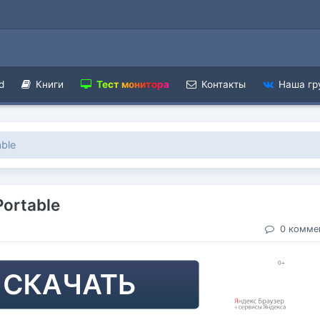
d
Книги
Тест монитора
Контакты
Наша гр
able
Portable
0 комме