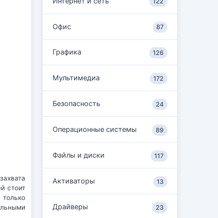
Интернет и сеть
122
Офис
87
Графика
126
Мультимедиа
172
Безопасность
24
Операционные системы
89
Файлы и диски
117
захвата
Активаторы
13
й стоит
 только
Драйверы
ольными
23