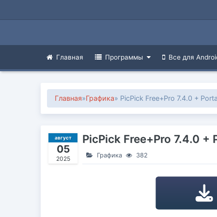
Главная
Программы
Все для Androi
Главная
»
Графика
» PicPick Free+Pro 7.4.0 + Port
PicPick Free+Pro 7.4.0 + 
август
05
Графика
382
2025