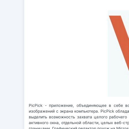
PicPick - приложение, объединяющее в себе в
изображений с экрана компьютера. PicPick обла
выделить возможность захвата целого рабочего 
активного окна, отдельной области, целых веб-с
границами. Графический редактор похож на Micros