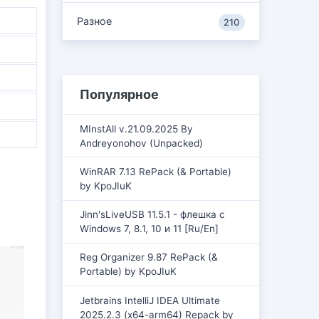
Разное
210
Популярное
MInstAll v.21.09.2025 By
Andreyonohov (Unpacked)
WinRAR 7.13 RePack (& Portable)
by KpoJIuK
Jinn'sLiveUSB 11.5.1 - флешка с
Windows 7, 8.1, 10 и 11 [Ru/En]
Reg Organizer 9.87 RePack (&
Portable) by KpoJIuK
Jetbrains IntelliJ IDEA Ultimate
2025.2.3 (x64-arm64) Repack by