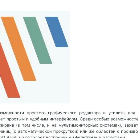
озможности простого графического редактора и утилиты для 
дает простым и удобным интерфейсом. Среди особых возможносте
экрана (в том числе, и на мультимониторных системах), захват
траниц (с автоматической прокруткой) или же областей с произв
oft Paint, но обладает встроенными фильтрами и эффектами.